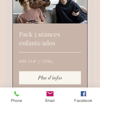
Pack 5 séances
enfants/ados
495
495 CHF (- 10%)
CHF
(-
10%)
Plus d'infos
Phone
Email
Facebook