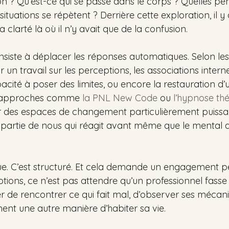
on ? Qu’est-ce qui se passe dans le corps ? Quelles pe
situations se répètent ? Derrière cette exploration, il y
a clarté là où il n’y avait que de la confusion.
consiste à déplacer les réponses automatiques. Selon le
un travail sur les perceptions, les associations internes
acité à poser des limites, ou encore la restauration d
es approches comme 
la PNL New Code
 ou 
l’hypnose th
r des espaces de changement particulièrement puissa
a partie de nous qui réagit avant même que le mental a
e. C’est structuré. Et cela demande un engagement pe
ions, ce n’est pas attendre qu’un professionnel fasse l
r de rencontrer ce qui fait mal, d’observer ses mécani
ment une autre manière d’habiter sa vie.