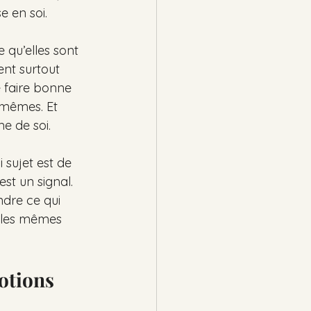
e en soi.
qu’elles sont 
ent surtout 
de faire bonne 
s-mêmes. Et 
me de soi.
 sujet est de 
st un signal. 
ndre ce qui 
i les mêmes 
otions 