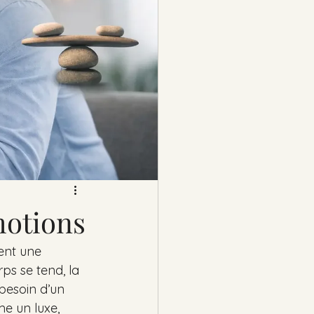
motions
ent une 
ps se tend, la 
besoin d’un 
e un luxe, 