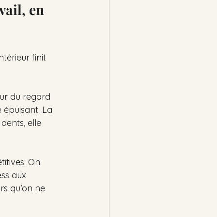
ail, en 
érieur finit 
eur du regard 
 épuisant. La 
dents, elle 
itives. On 
ess aux 
rs qu’on ne 