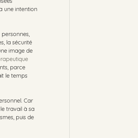
nsées 
 a une intention 
s personnes, 
, la sécurité 
’une image de 
érapeutique
nts, parce 
it le temps 
rsonnel. Car 
e travail à sa 
smes, puis de 