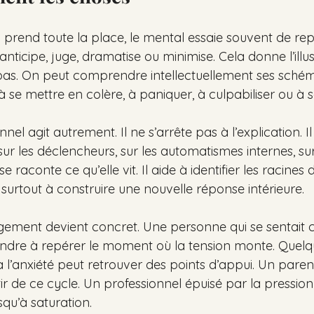
rend toute la place, le mental essaie souvent de rep
 anticipe, juge, dramatise ou minimise. Cela donne l’illus
pas. On peut comprendre intellectuellement ses schém
 se mettre en colère, à paniquer, à culpabiliser ou à s
l agit autrement. Il ne s’arrête pas à l’explication. Il 
sur les déclencheurs, sur les automatismes internes, su
raconte ce qu’elle vit. Il aide à identifier les racines d
urtout à construire une nouvelle réponse intérieure.
ngement devient concret. Une personne qui se sentai
dre à repérer le moment où la tension monte. Quelqu
’anxiété peut retrouver des points d’appui. Un parent 
tir de ce cycle. Un professionnel épuisé par la pression
qu’à saturation.