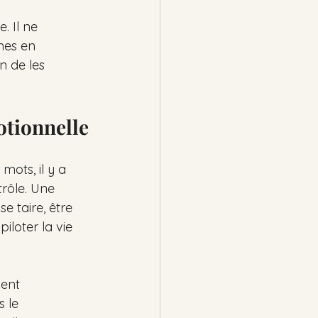
. Il ne 
nnes en 
 de les 
otionnelle
mots, il y a 
rôle. Une 
e taire, être 
iloter la vie 
ent 
 le 