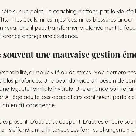
nnête sur un point. Le coaching n’efface pas la vie réelle
ts, ni les deuils, ni les injustices, ni les blessures ancie
n revanche, il peut transformer profondément la façon
différence change une existence.
 souvent une mauvaise gestion ém
sensibilité, d’impulsivité ou de stress. Mais derrière ces 
s plus profondes. Une peur du rejet. Un besoin de cont
e loyauté familiale invisible. Une enfance où il fallait s
r. À l’âge adulte, ces adaptations continuent parfois à p
u’on en ait conscience.
 explosent. D’autres se coupent. D’autres encore souri
en s’effondrant à l’intérieur. Les formes changent, mais