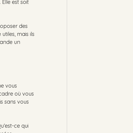
lle est soit 
roposer des 
tiles, mais ils 
mande un 
ne vous 
 cadre où vous 
is sans vous 
’est-ce qui 